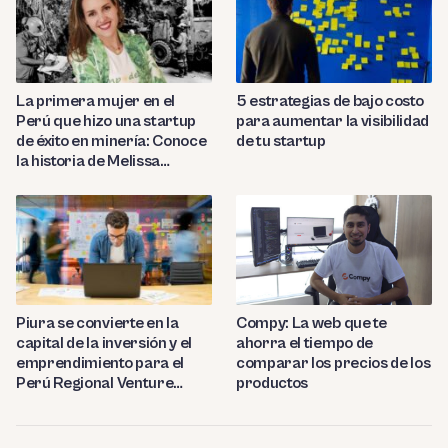
La primera mujer en el
5 estrategias de bajo costo
Perú que hizo una startup
para aumentar la visibilidad
de éxito en minería: Conoce
de tu startup
la historia de Melissa
Amado
Compy: La web que te
Piura se convierte en la
ahorra el tiempo de
capital de la inversión y el
comparar los precios de los
emprendimiento para el
productos
Perú Regional Venture
Capital 2023