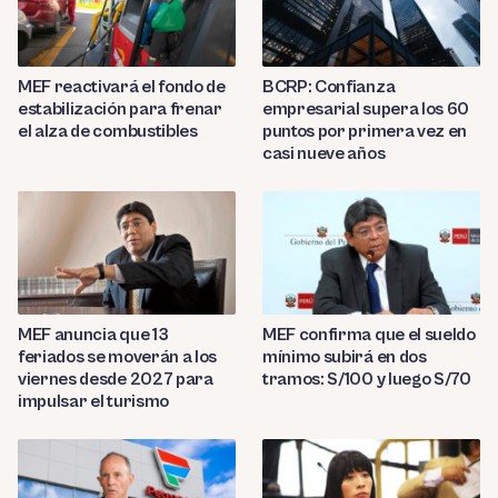
MEF reactivará el fondo de
BCRP: Confianza
estabilización para frenar
empresarial supera los 60
el alza de combustibles
puntos por primera vez en
casi nueve años
MEF anuncia que 13
MEF confirma que el sueldo
feriados se moverán a los
mínimo subirá en dos
viernes desde 2027 para
tramos: S/100 y luego S/70
impulsar el turismo