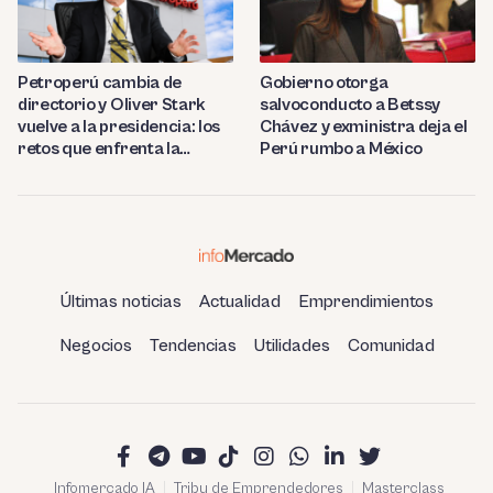
Petroperú cambia de
Gobierno otorga
directorio y Oliver Stark
salvoconducto a Betssy
vuelve a la presidencia: los
Chávez y exministra deja el
retos que enfrenta la
Perú rumbo a México
estatal
Últimas noticias
Actualidad
Emprendimientos
Negocios
Tendencias
Utilidades
Comunidad
Infomercado IA
Tribu de Emprendedores
Masterclass