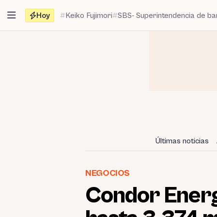
Saltar
Hoy
Keiko Fujimori
SBS- Superintendencia de b
al
contenido
Últimas noticias
NEGOCIOS
Condor Energy