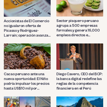
Sector pisquero peruano
Accionistas de El Comercio
agrupa a 500 empresas
no igualaron oferta de
formales y genera 16,000
Picasso y Rodríguez-
empleos directos e
Larraín; operación avanza
indirectos
hacia Indecopi
Diego Cavero, CEO del BCP:
Cacao peruano ante una
la banca digital redefine las
nueva oportunidad: El Niño
reglas de la competencia
podría impulsar los precios
financiera en el Perú
hasta US$10 mil por
tonelada