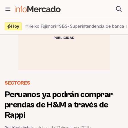
Saltar
al
contenido
Hoy
Keiko Fujimori
SBS- Superintendencia de banca 
PUBLICIDAD
SECTORES
Peruanos ya podrán comprar
prendas de H&M a través de
Rappi
Por Karla Arbulu
•
Publicado:
12 diciembre, 2019
•