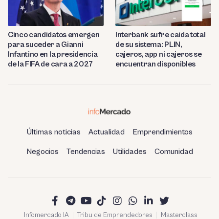
Cinco candidatos emergen
Interbank sufre caída total
para suceder a Gianni
de su sistema: PLIN,
Infantino en la presidencia
cajeros, app ni cajeros se
de la FIFA de cara a 2027
encuentran disponibles
Últimas noticias
Actualidad
Emprendimientos
Negocios
Tendencias
Utilidades
Comunidad
Infomercado IA
Tribu de Emprendedores
Masterclass