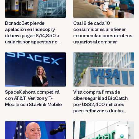
DoradoBet pierde
Casi 8 de cada 10
apelación en Indecopi y
consumidores prefieren
deberá pagar S/14,850 a
recomendaciones de otros
usuaria por apuestas no
usuarios al comprar
reconocidas
SpaceX ahora competirá
Visa compra firma de
con AT&T, Verizon y T-
ciberseguridad BioCatch
Mobile con Starlink Mobile
por US$2,400 millones
para reforzar su lucha
contra el fraude