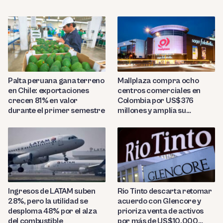
Palta peruana gana terreno
Mallplaza compra ocho
en Chile: exportaciones
centros comerciales en
crecen 81% en valor
Colombia por US$376
durante el primer semestre
millones y amplía su
presencia regional
Ingresos de LATAM suben
Rio Tinto descarta retomar
28%, pero la utilidad se
acuerdo con Glencore y
desploma 48% por el alza
prioriza venta de activos
del combustible
por más de US$10,000