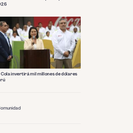
026
Cola invertirá mil millones de dólares
erú
omunidad