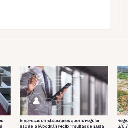
es
Empresas o instituciones que no regulen
Regio
ad
uso de la IA podrán recibir multas de hasta
S/6,7