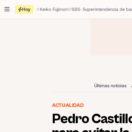
Saltar
Hoy
Keiko Fujimori
SBS- Superintendencia de b
al
contenido
Últimas noticias
ACTUALIDAD
Pedro Castill