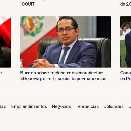
100UIT
de 2
e
Burneo sobre reelecciones encubiertas:
Coca 
«Debería permitirse cierta permanencia»
en P
dad
Emprendimientos
Negocios
Tendencias
Utilidades
C