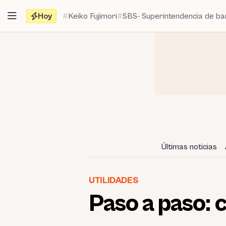
Saltar
Hoy
Keiko Fujimori
SBS- Superintendencia de b
al
contenido
Últimas noticias
UTILIDADES
Paso a paso: 