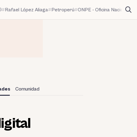
)
Rafael López Aliaga
Petroperú
ONPE - Oficina Nacional de
dades
Comunidad
igital