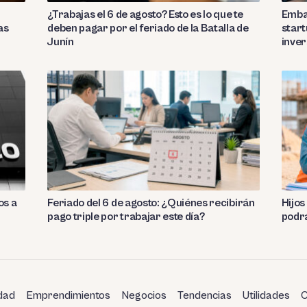
¿Trabajas el 6 de agosto? Esto es lo que te
Emba
as
deben pagar por el feriado de la Batalla de
star
Junín
inver
os a
Feriado del 6 de agosto: ¿Quiénes recibirán
Hijos
pago triple por trabajar este día?
podr
dad
Emprendimientos
Negocios
Tendencias
Utilidades
C