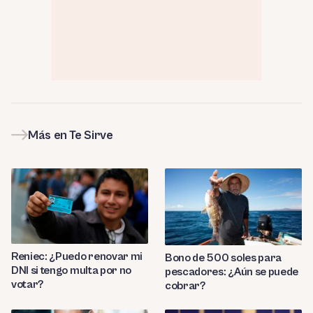
Más en Te Sirve
Reniec: ¿Puedo renovar mi
Bono de 500 soles para
DNI si tengo multa por no
pescadores: ¿Aún se puede
votar?
cobrar?