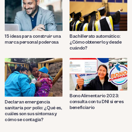
Bachillerato automático:
15 ideas para construir una
¿Cómo obtenerlo y desde
marca personal poderosa
cuándo?
Bono Alimentario 2023:
consulta con tu DNI si eres
Declaran emergencia
beneficiario
sanitaria por polio: ¿Qué es,
cuáles son sus síntomas y
cómo se contagia?