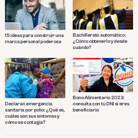
Bachillerato automático:
15 ideas para construir una
¿Cómo obtenerlo y desde
marca personal poderosa
cuándo?
Bono Alimentario 2023:
consulta con tu DNI si eres
Declaran emergencia
beneficiario
sanitaria por polio: ¿Qué es,
cuáles son sus síntomas y
cómo se contagia?