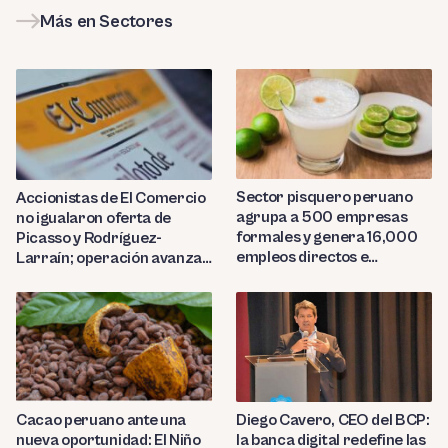
Más en Sectores
Sector pisquero peruano
Accionistas de El Comercio
agrupa a 500 empresas
no igualaron oferta de
formales y genera 16,000
Picasso y Rodríguez-
empleos directos e
Larraín; operación avanza
indirectos
hacia Indecopi
Diego Cavero, CEO del BCP:
Cacao peruano ante una
la banca digital redefine las
nueva oportunidad: El Niño