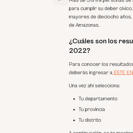
Más de 319 mil personas se 
para cumplir su deber cívico
mayores de dieciocho años,
de Amazonas.
¿Cuáles son los res
2022?
Para conocer los resultado
deberás ingresar a
ESTE E
Una vez ahí selecciona:
Tu departamento
Tu provincia
Tu distrito