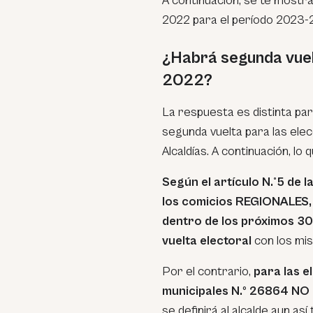
A continuación, se te mostr
2022 para el período 2023-
¿Habrá segunda vuel
2022?
La respuesta es distinta par
segunda vuelta para las elec
Alcaldías. A continuación, lo 
Según el artículo N.°5 de l
los comicios REGIONALES, 
dentro de los próximos 30 
vuelta electoral
con los m
Por el contrario,
para las e
municipales N.º 26864 
se definirá al alcalde aun así