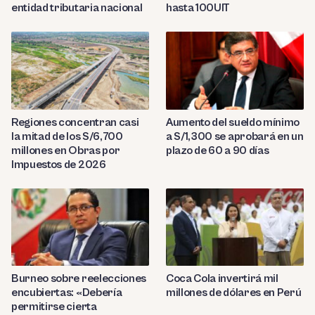
entidad tributaria nacional
hasta 100UIT
Regiones concentran casi
Aumento del sueldo mínimo
la mitad de los S/6,700
a S/1,300 se aprobará en un
millones en Obras por
plazo de 60 a 90 días
Impuestos de 2026
Burneo sobre reelecciones
Coca Cola invertirá mil
encubiertas: «Debería
millones de dólares en Perú
permitirse cierta