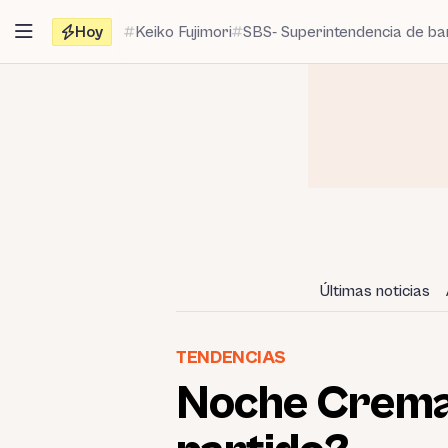
Saltar
Hoy
Keiko Fujimori
SBS- Superintendencia de b
al
contenido
Últimas noticias
TENDENCIAS
Noche Crema 