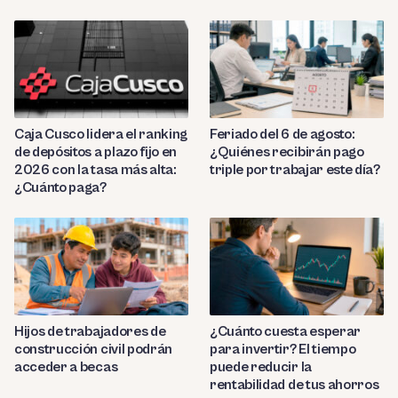
Caja Cusco lidera el ranking
Feriado del 6 de agosto:
de depósitos a plazo fijo en
¿Quiénes recibirán pago
2026 con la tasa más alta:
triple por trabajar este día?
¿Cuánto paga?
Hijos de trabajadores de
¿Cuánto cuesta esperar
construcción civil podrán
para invertir? El tiempo
acceder a becas
puede reducir la
rentabilidad de tus ahorros