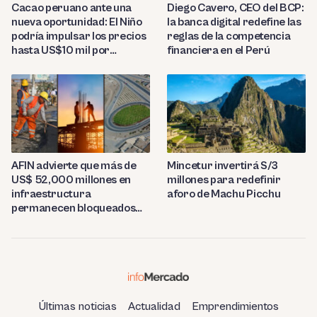
Diego Cavero, CEO del BCP:
Cacao peruano ante una
la banca digital redefine las
nueva oportunidad: El Niño
reglas de la competencia
podría impulsar los precios
financiera en el Perú
hasta US$10 mil por
tonelada
AFIN advierte que más de
Mincetur invertirá S/3
US$ 52,000 millones en
millones para redefinir
infraestructura
aforo de Machu Picchu
permanecen bloqueados
por trabas burocráticas en
el Perú
Últimas noticias
Actualidad
Emprendimientos