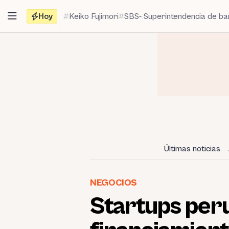
Saltar
Hoy
Keiko Fujimori
SBS- Superintendencia de b
al
contenido
Últimas noticias
NEGOCIOS
Startups per