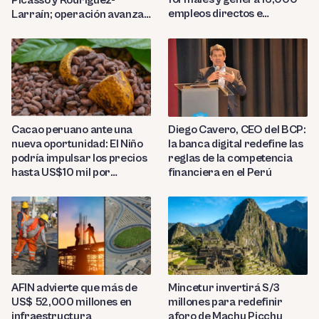
empleos directos e
Larraín; operación avanza
indirectos
hacia Indecopi
Diego Cavero, CEO del BCP:
Cacao peruano ante una
la banca digital redefine las
nueva oportunidad: El Niño
reglas de la competencia
podría impulsar los precios
financiera en el Perú
hasta US$10 mil por
tonelada
AFIN advierte que más de
Mincetur invertirá S/3
US$ 52,000 millones en
millones para redefinir
infraestructura
aforo de Machu Picchu