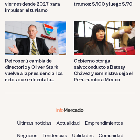
viernes desde 2027 para
tramos: S/100 y luego S/70
impulsar el turismo
Petroperú cambia de
Gobierno otorga
directorio y Oliver Stark
salvoconducto a Betssy
vuelve a la presidencia: los
Chávez y exministra deja el
retos que enfrenta la
Perú rumbo a México
estatal
Últimas noticias
Actualidad
Emprendimientos
Negocios
Tendencias
Utilidades
Comunidad