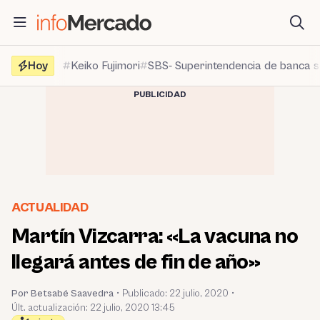
Saltar
al
contenido
Hoy
Keiko Fujimori
SBS- Superintendencia de banca 
PUBLICIDAD
ACTUALIDAD
Martín Vizcarra: «La vacuna no
llegará antes de fin de año»
Por Betsabé Saavedra
•
Publicado:
22 julio, 2020
•
Últ. actualización: 22 julio, 2020 13:45