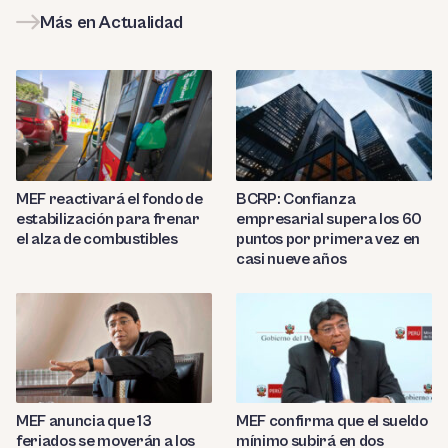
Más en Actualidad
MEF reactivará el fondo de
BCRP: Confianza
estabilización para frenar
empresarial supera los 60
el alza de combustibles
puntos por primera vez en
casi nueve años
MEF anuncia que 13
MEF confirma que el sueldo
feriados se moverán a los
mínimo subirá en dos