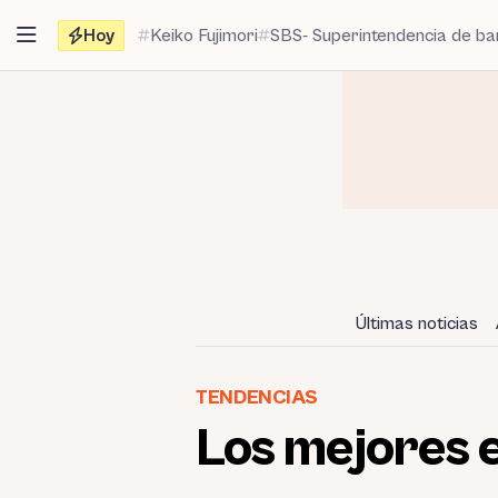
Saltar
Hoy
Keiko Fujimori
SBS- Superintendencia de b
al
contenido
Últimas noticias
TENDENCIAS
Los mejores 