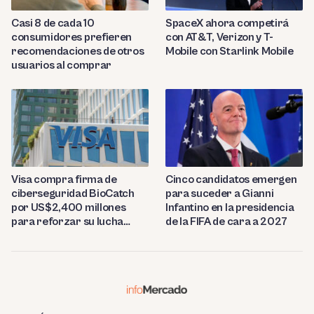
Casi 8 de cada 10
SpaceX ahora competirá
consumidores prefieren
con AT&T, Verizon y T-
recomendaciones de otros
Mobile con Starlink Mobile
usuarios al comprar
Visa compra firma de
Cinco candidatos emergen
ciberseguridad BioCatch
para suceder a Gianni
por US$2,400 millones
Infantino en la presidencia
para reforzar su lucha
de la FIFA de cara a 2027
contra el fraude