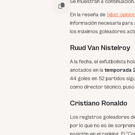
Se muestran a continuación.
En la reseña de
1xbet opinio
información necesaria para 
los máximos goleadores acti
Ruud Van Nistelroy
A la fecha, el exfutbolista ho
anotados en la
temporada 
44 goles en 52 partidos si
como director técnico, puso
Cristiano Ronaldo
Los registros goleadores de
por lo que no es de sorprend
posición en el ranking. El “