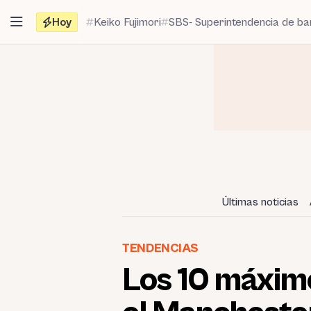
Saltar
Hoy
Keiko Fujimori
SBS- Superintendencia de b
al
contenido
Últimas noticias
TENDENCIAS
Los 10 máxim