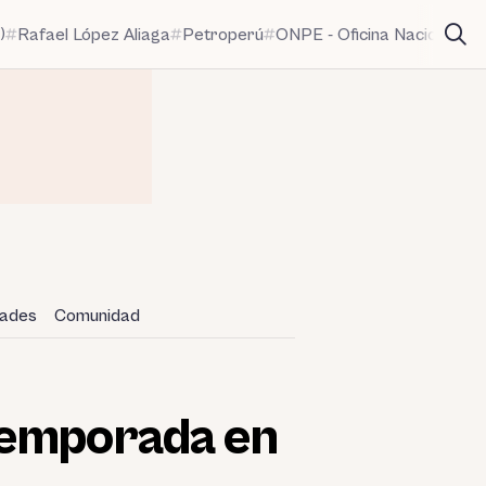
)
Rafael López Aliaga
Petroperú
ONPE - Oficina Nacional de
dades
Comunidad
temporada en