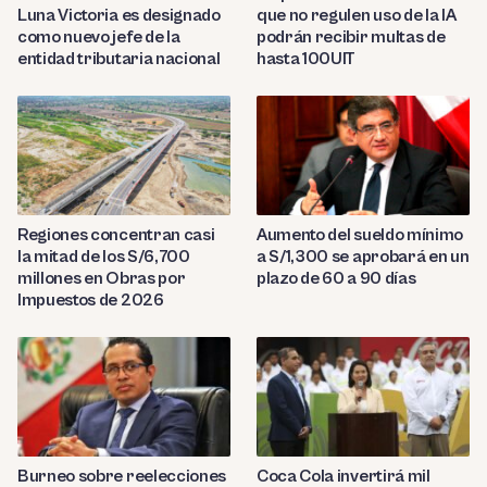
Luna Victoria es designado
que no regulen uso de la IA
como nuevo jefe de la
podrán recibir multas de
entidad tributaria nacional
hasta 100UIT
Regiones concentran casi
Aumento del sueldo mínimo
la mitad de los S/6,700
a S/1,300 se aprobará en un
millones en Obras por
plazo de 60 a 90 días
Impuestos de 2026
Burneo sobre reelecciones
Coca Cola invertirá mil