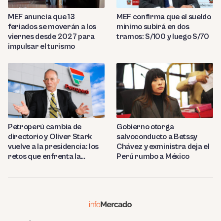
MEF anuncia que 13
MEF confirma que el sueldo
feriados se moverán a los
mínimo subirá en dos
viernes desde 2027 para
tramos: S/100 y luego S/70
impulsar el turismo
Petroperú cambia de
Gobierno otorga
directorio y Oliver Stark
salvoconducto a Betssy
vuelve a la presidencia: los
Chávez y exministra deja el
retos que enfrenta la
Perú rumbo a México
estatal