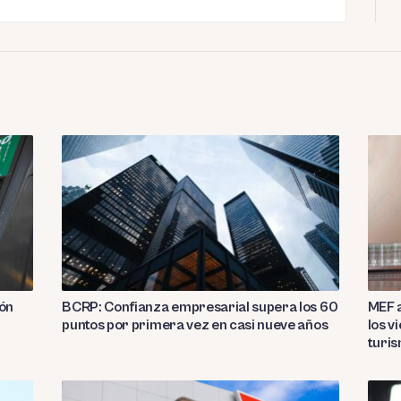
ión
BCRP: Confianza empresarial supera los 60
MEF a
puntos por primera vez en casi nueve años
los v
turi