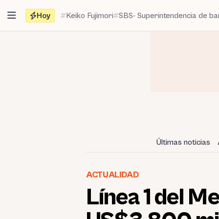
Saltar
Hoy
Keiko Fujimori
SBS- Superintendencia de b
al
contenido
Últimas noticias
ACTUALIDAD
Línea 1 del M