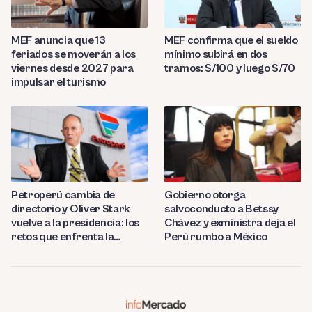
MEF anuncia que 13
MEF confirma que el sueldo
feriados se moverán a los
mínimo subirá en dos
viernes desde 2027 para
tramos: S/100 y luego S/70
impulsar el turismo
Petroperú cambia de
Gobierno otorga
directorio y Oliver Stark
salvoconducto a Betssy
vuelve a la presidencia: los
Chávez y exministra deja el
retos que enfrenta la
Perú rumbo a México
estatal