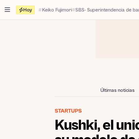
Saltar
Hoy
Keiko Fujimori
SBS- Superintendencia de b
al
contenido
Últimas noticias
STARTUPS
Kushki, el un