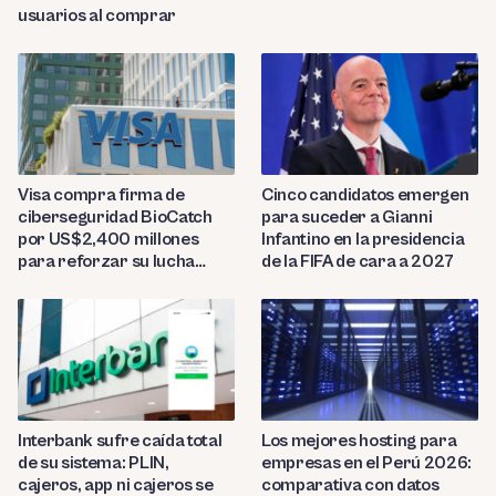
usuarios al comprar
Visa compra firma de
Cinco candidatos emergen
ciberseguridad BioCatch
para suceder a Gianni
por US$2,400 millones
Infantino en la presidencia
para reforzar su lucha
de la FIFA de cara a 2027
contra el fraude
Interbank sufre caída total
Los mejores hosting para
de su sistema: PLIN,
empresas en el Perú 2026:
cajeros, app ni cajeros se
comparativa con datos