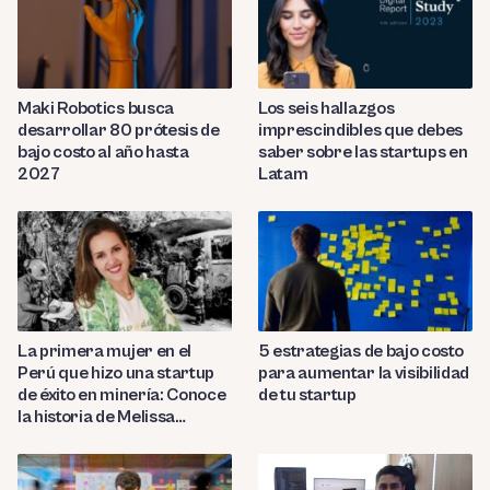
Maki Robotics busca
Los seis hallazgos
desarrollar 80 prótesis de
imprescindibles que debes
bajo costo al año hasta
saber sobre las startups en
2027
Latam
La primera mujer en el
5 estrategias de bajo costo
Perú que hizo una startup
para aumentar la visibilidad
de éxito en minería: Conoce
de tu startup
la historia de Melissa
Amado