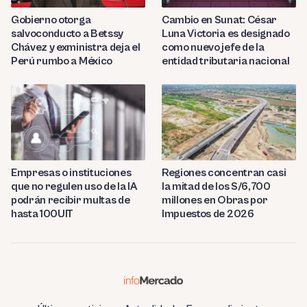
Gobierno otorga
Cambio en Sunat: César
salvoconducto a Betssy
Luna Victoria es designado
Chávez y exministra deja el
como nuevo jefe de la
Perú rumbo a México
entidad tributaria nacional
Empresas o instituciones
Regiones concentran casi
que no regulen uso de la IA
la mitad de los S/6,700
podrán recibir multas de
millones en Obras por
hasta 100UIT
Impuestos de 2026