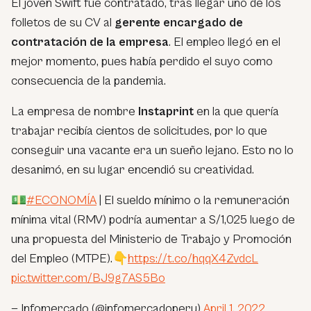
El joven Swift fue contratado, tras llegar uno de los
folletos de su CV al
gerente encargado de
contratación de la empresa
. El empleo llegó en el
mejor momento, pues había perdido el suyo como
consecuencia de la pandemia.
La empresa de nombre
Instaprint
en la que quería
trabajar recibía cientos de solicitudes, por lo que
conseguir una vacante era un sueño lejano. Esto no lo
desanimó, en su lugar encendió su creatividad.
💵
#ECONOMÍA
| El sueldo mínimo o la remuneración
mínima vital (RMV) podría aumentar a S/1,025 luego de
una propuesta del Ministerio de Trabajo y Promoción
del Empleo (MTPE).👇
https://t.co/hqqX4ZvdcL
pic.twitter.com/BJ9g7AS5Bo
— Infomercado (@infomercadoperu)
April 1, 2022