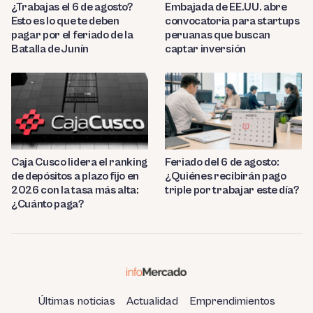
¿Trabajas el 6 de agosto?
Embajada de EE.UU. abre
Esto es lo que te deben
convocatoria para startups
pagar por el feriado de la
peruanas que buscan
Batalla de Junín
captar inversión
Caja Cusco lidera el ranking
Feriado del 6 de agosto:
de depósitos a plazo fijo en
¿Quiénes recibirán pago
2026 con la tasa más alta:
triple por trabajar este día?
¿Cuánto paga?
Últimas noticias
Actualidad
Emprendimientos