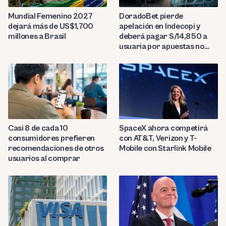
Mundial Femenino 2027
DoradoBet pierde
dejará más de US$1,700
apelación en Indecopi y
millones a Brasil
deberá pagar S/14,850 a
usuaria por apuestas no
reconocidas
Casi 8 de cada 10
SpaceX ahora competirá
consumidores prefieren
con AT&T, Verizon y T-
recomendaciones de otros
Mobile con Starlink Mobile
usuarios al comprar