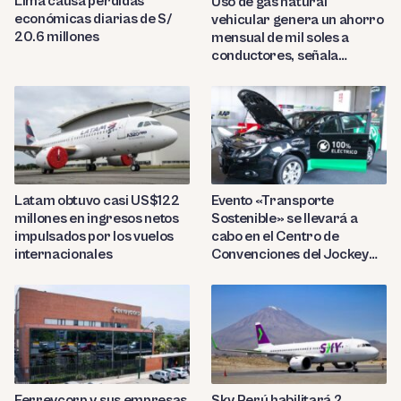
Lima causa pérdidas
Uso de gas natural
económicas diarias de S/
vehicular genera un ahorro
20.6 millones
mensual de mil soles a
conductores, señala
Cálidda
Latam obtuvo casi US$122
Evento «Transporte
millones en ingresos netos
Sostenible» se llevará a
impulsados por los vuelos
cabo en el Centro de
internacionales
Convenciones del Jockey
Club
Ferreycorp y sus empresas
Sky Perú habilitará 2