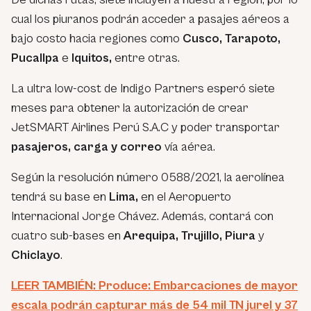
cual los piuranos podrán acceder a pasajes aéreos a
bajo costo hacia regiones como
Cusco, Tarapoto,
Pucallpa
e
Iquitos,
entre otras.
La ultra low-cost de Indigo Partners esperó siete
meses para obtener la autorización de crear
JetSMART Airlines Perú S.A.C y poder transportar
pasajeros, carga y correo
vía aérea.
Según la resolución número 0588/2021, la aerolínea
tendrá su base en
Lima,
en el Aeropuerto
Internacional Jorge Chávez. Además, contará con
cuatro sub-bases en
Arequipa, Trujillo, Piura
y
Chiclayo
.
LEER TAMBIÉN: Produce: Embarcaciones de mayor
escala podrán capturar más de 54 mil TN jurel y 37