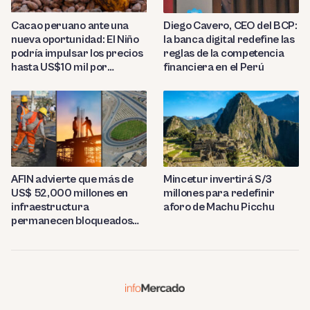
Diego Cavero, CEO del BCP:
Cacao peruano ante una
la banca digital redefine las
nueva oportunidad: El Niño
reglas de la competencia
podría impulsar los precios
financiera en el Perú
hasta US$10 mil por
tonelada
AFIN advierte que más de
Mincetur invertirá S/3
US$ 52,000 millones en
millones para redefinir
infraestructura
aforo de Machu Picchu
permanecen bloqueados
por trabas burocráticas en
el Perú