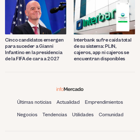
Cinco candidatos emergen
Interbank sufre caída total
para suceder a Gianni
de su sistema: PLIN,
Infantino en la presidencia
cajeros, app ni cajeros se
de la FIFA de cara a 2027
encuentran disponibles
Últimas noticias
Actualidad
Emprendimientos
Negocios
Tendencias
Utilidades
Comunidad