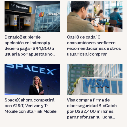
DoradoBet pierde
Casi 8 de cada 10
apelación en Indecopi y
consumidores prefieren
deberá pagar S/14,850 a
recomendaciones de otros
usuaria por apuestas no
usuarios al comprar
reconocidas
SpaceX ahora competirá
Visa compra firma de
con AT&T, Verizon y T-
ciberseguridad BioCatch
Mobile con Starlink Mobile
por US$2,400 millones
para reforzar su lucha
contra el fraude