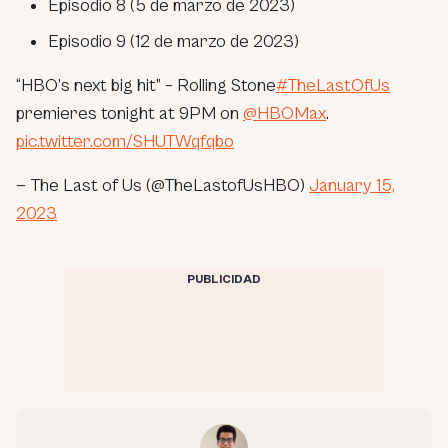
Episodio 8 (5 de marzo de 2023)
Episodio 9 (12 de marzo de 2023)
“HBO’s next big hit” – Rolling Stone
#TheLastOfUs
premieres tonight at 9PM on
@HBOMax
.
pic.twitter.com/SHUTWqfqbo
— The Last of Us (@TheLastofUsHBO)
January 15,
2023
PUBLICIDAD