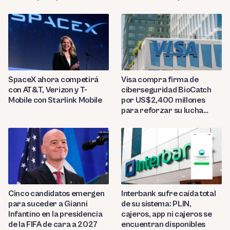
reconocidas
SpaceX ahora competirá
Visa compra firma de
con AT&T, Verizon y T-
ciberseguridad BioCatch
Mobile con Starlink Mobile
por US$2,400 millones
para reforzar su lucha
contra el fraude
Cinco candidatos emergen
Interbank sufre caída total
para suceder a Gianni
de su sistema: PLIN,
Infantino en la presidencia
cajeros, app ni cajeros se
de la FIFA de cara a 2027
encuentran disponibles