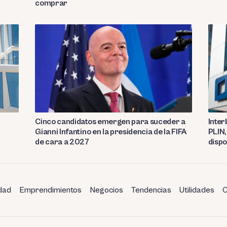
comprar
Cinco candidatos emergen para suceder a
Inter
Gianni Infantino en la presidencia de la FIFA
PLIN,
de cara a 2027
dispo
dad
Emprendimientos
Negocios
Tendencias
Utilidades
C