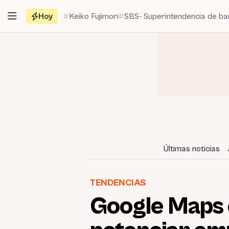
Saltar
Hoy
Keiko Fujimori
SBS- Superintendencia de b
al
contenido
Últimas noticias
TENDENCIAS
Google Maps 