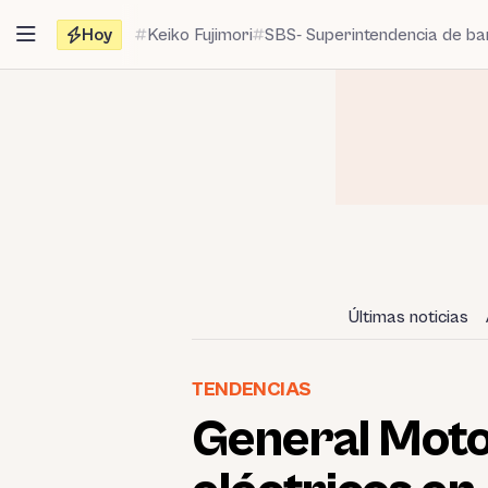
Saltar
Hoy
Keiko Fujimori
SBS- Superintendencia de b
al
contenido
Últimas noticias
TENDENCIAS
General Moto