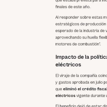
que estaba prevista para ini
finales de este año.
Al responder sobre estas me
estratégicos de producción 
esperado de la industria de v
aprovechando su huella flexib
motores de combustión”.
Impacto de la polític
eléctricos
El viraje de la compañía coin
y gastos aprobada en julio p
que
eliminó el crédito fis
eléctricos
vigente durante 
El beneficio dejó de estar d