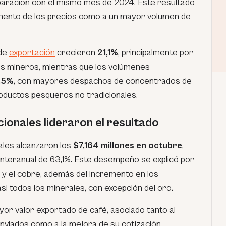
ración con el mismo mes de 2024. Este resultado
umento de los precios como a un mayor volumen de
 de
exportación
crecieron
21,1%
, principalmente por
tos mineros, mientras que los volúmenes
,5%
, con mayores despachos de concentrados de
roductos pesqueros no tradicionales.
ionales lideraron el resultado
ales alcanzaron los
$7,164 millones en octubre
,
interanual de 63,1%. Este desempeño se explicó por
ro y el cobre, además del incremento en los
i todos los minerales, con excepción del oro.
or valor exportado de café, asociado tanto al
viados como a la mejora de su cotización