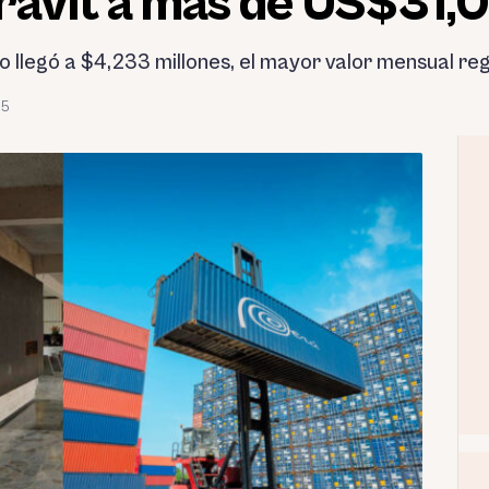
erávit a más de US$31,
vo llegó a $4,233 millones, el mayor valor mensual re
25