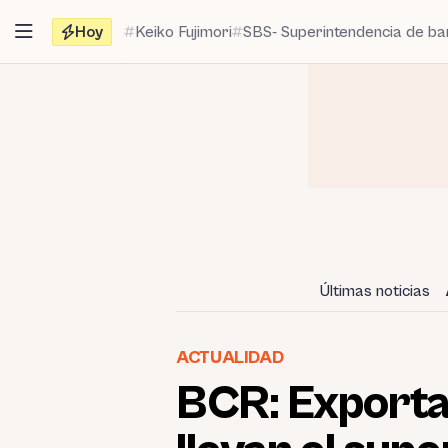
Saltar
Hoy
Keiko Fujimori
SBS- Superintendencia de b
al
contenido
Últimas noticias
ACTUALIDAD
BCR: Exporta