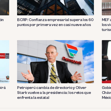
ión
BCRP: Confianza empresarial supera los 60
MEF a
puntos por primera vez en casi nueve años
los v
turi
birá
Petroperú cambia de directorio y Oliver
Gobie
Stark vuelve a la presidencia: los retos que
Cháve
enfrenta la estatal
Méxi