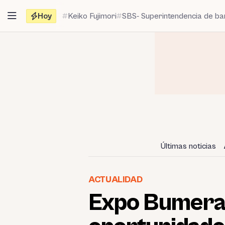
Saltar
Hoy
Keiko Fujimori
SBS- Superintendencia de b
al
contenido
Últimas noticias
ACTUALIDAD
Expo Bumeran