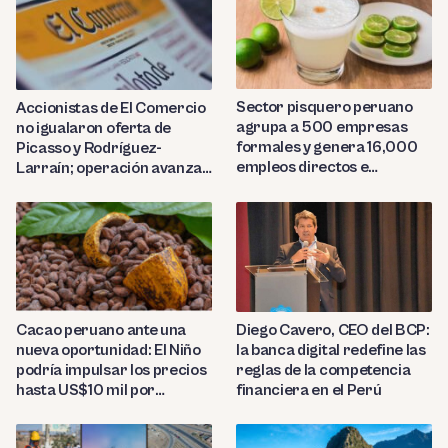
Sector pisquero peruano
Accionistas de El Comercio
agrupa a 500 empresas
no igualaron oferta de
formales y genera 16,000
Picasso y Rodríguez-
empleos directos e
Larraín; operación avanza
indirectos
hacia Indecopi
Diego Cavero, CEO del BCP:
Cacao peruano ante una
la banca digital redefine las
nueva oportunidad: El Niño
reglas de la competencia
podría impulsar los precios
financiera en el Perú
hasta US$10 mil por
tonelada