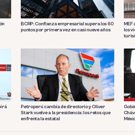
ión
BCRP: Confianza empresarial supera los 60
MEF a
puntos por primera vez en casi nueve años
los v
turi
birá
Petroperú cambia de directorio y Oliver
Gobie
Stark vuelve a la presidencia: los retos que
Cháve
enfrenta la estatal
Méxi