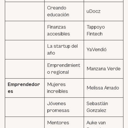
Creando
uDocz
educación
Finanzas
Tappoyo
accesibles
Fintech
La startup del
YaVendió
año
Emprendimient
Manzana Verde
o regional
Emprendedor
Mujeres
Melissa Amado
es
increíbles
Jóvenes
Sebastián
promesas
Gonzalez
Mentores
Auke van