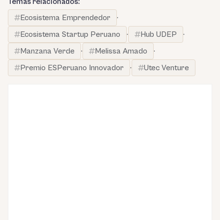
Temas relacionados:
Ecosistema Emprendedor
·
Ecosistema Startup Peruano
·
Hub UDEP
·
Manzana Verde
·
Melissa Amado
·
Premio ESPeruano Innovador
·
Utec Venture