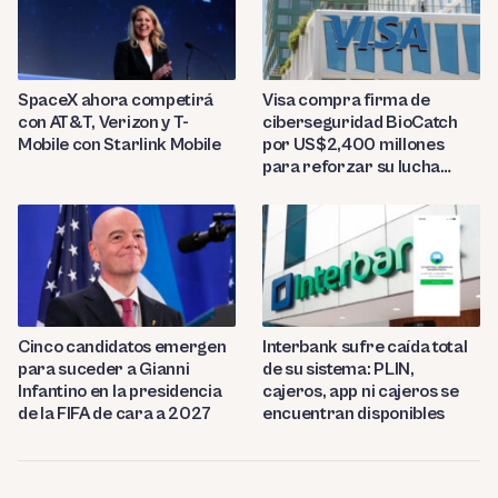
SpaceX ahora competirá
Visa compra firma de
con AT&T, Verizon y T-
ciberseguridad BioCatch
Mobile con Starlink Mobile
por US$2,400 millones
para reforzar su lucha
contra el fraude
Cinco candidatos emergen
Interbank sufre caída total
para suceder a Gianni
de su sistema: PLIN,
Infantino en la presidencia
cajeros, app ni cajeros se
de la FIFA de cara a 2027
encuentran disponibles