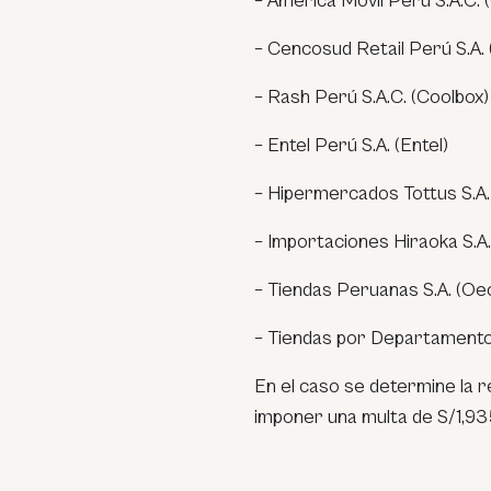
– América Móvil Perú S.A.C. 
– Cencosud Retail Perú S.A.
– Rash Perú S.A.C. (Coolbox)
– Entel Perú S.A. (Entel)
– Hipermercados Tottus S.A.
– Importaciones Hiraoka S.A.
– Tiendas Peruanas S.A. (Oe
– Tiendas por Departamento R
En el caso se determine la 
imponer una multa de S/1,935