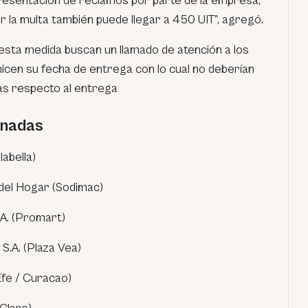
 presentación de reclamos por parte de la empresa,
r la multa también puede llegar a 450 UIT”, agregó.
esta medida buscan un llamado de atención a los
cen su fecha de entrega con lo cual no deberían
mas respecto al entrega
onadas
labella)
del Hogar (Sodimac)
A. (Promart)
.A. (Plaza Vea)
Efe / Curacao)