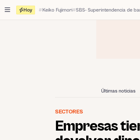
Saltar
Hoy
Keiko Fujimori
SBS- Superintendencia de b
al
contenido
Últimas noticias
SECTORES
Empresas tien