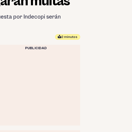
garán multas
esta por Indecopi serán
2 minutos
PUBLICIDAD