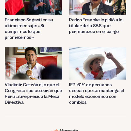
Francisco Sagasti en su
Pedro Francke le pidió a la
último mensaje: «Sí
titular de la SBS que
cumplimos lo que
permanezca en el cargo
prometemos»
Vladimir Cerrón dijo que el
IEP: 61% de peruanos
Congreso «boicoteará» que
desean que se mantenga el
Perú Libre presida la Mesa
modelo económico con
Directiva
cambios