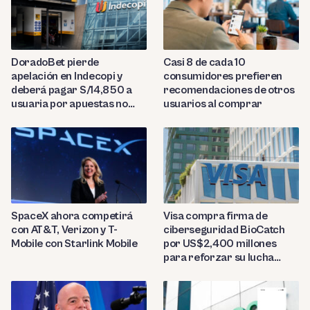
DoradoBet pierde
Casi 8 de cada 10
apelación en Indecopi y
consumidores prefieren
deberá pagar S/14,850 a
recomendaciones de otros
usuaria por apuestas no
usuarios al comprar
reconocidas
SpaceX ahora competirá
Visa compra firma de
con AT&T, Verizon y T-
ciberseguridad BioCatch
Mobile con Starlink Mobile
por US$2,400 millones
para reforzar su lucha
contra el fraude