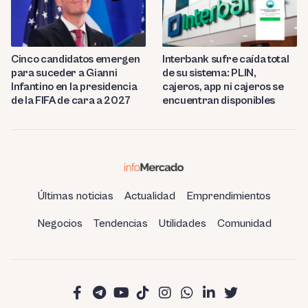
Cinco candidatos emergen
Interbank sufre caída total
para suceder a Gianni
de su sistema: PLIN,
Infantino en la presidencia
cajeros, app ni cajeros se
de la FIFA de cara a 2027
encuentran disponibles
Últimas noticias
Actualidad
Emprendimientos
Negocios
Tendencias
Utilidades
Comunidad