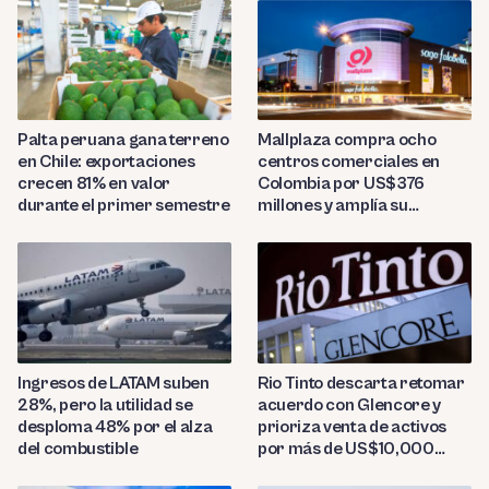
Palta peruana gana terreno
Mallplaza compra ocho
en Chile: exportaciones
centros comerciales en
crecen 81% en valor
Colombia por US$376
durante el primer semestre
millones y amplía su
presencia regional
Ingresos de LATAM suben
Rio Tinto descarta retomar
28%, pero la utilidad se
acuerdo con Glencore y
desploma 48% por el alza
prioriza venta de activos
del combustible
por más de US$10,000
millones