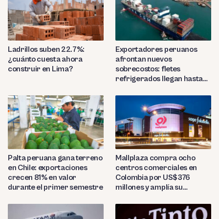
Ladrillos suben 22.7%:
Exportadores peruanos
¿cuánto cuesta ahora
afrontan nuevos
construir en Lima?
sobrecostos: fletes
refrigerados llegan hasta
US$7,000 por contenedor
Palta peruana gana terreno
Mallplaza compra ocho
en Chile: exportaciones
centros comerciales en
crecen 81% en valor
Colombia por US$376
durante el primer semestre
millones y amplía su
presencia regional