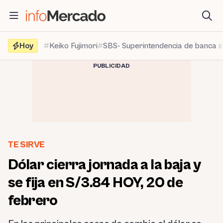
Saltar
al
contenido
Hoy
Keiko Fujimori
SBS- Superintendencia de banca 
PUBLICIDAD
TE SIRVE
Dólar cierra jornada a la baja y
se fija en S/3.84 HOY, 20 de
febrero