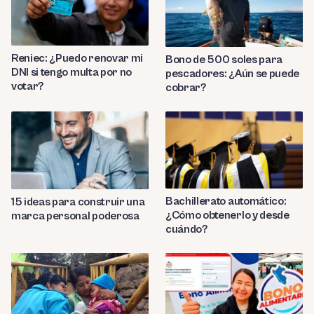
Reniec: ¿Puedo renovar mi
Bono de 500 soles para
DNI si tengo multa por no
pescadores: ¿Aún se puede
votar?
cobrar?
Bachillerato automático:
15 ideas para construir una
¿Cómo obtenerlo y desde
marca personal poderosa
cuándo?