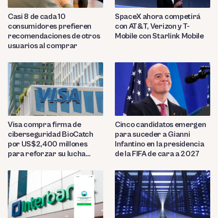
Casi 8 de cada 10
SpaceX ahora competirá
consumidores prefieren
con AT&T, Verizon y T-
recomendaciones de otros
Mobile con Starlink Mobile
usuarios al comprar
Visa compra firma de
Cinco candidatos emergen
ciberseguridad BioCatch
para suceder a Gianni
por US$2,400 millones
Infantino en la presidencia
para reforzar su lucha
de la FIFA de cara a 2027
contra el fraude